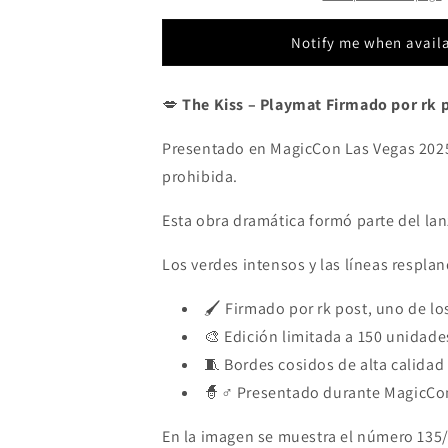
MagicCon
MagicCon
Las
Las
Notify me when avail
Vegas
Vegas
2025
2025
-
-
💋
The Kiss – Playmat Firmado por rk p
Edición
Edición
limitada
limitada
Presentado en MagicCon Las Vegas 202
[150
[150
prohibida.
copias]
copias]
-
-
Esta obra dramática formó parte del lan
Tapete
Tapete
Magic
Magic
Los verdes intensos y las líneas resplan
firmado
firmado
y
y
🖌️ Firmado por rk post, uno de l
bordado
bordado
🎨 Edición limitada a 150 unidad
🧵 Bordes cosidos de alta calidad
🧙♂️ Presentado durante MagicCon
En la imagen se muestra el número 135/