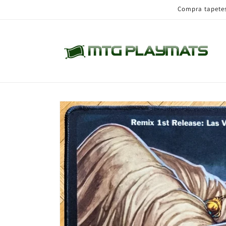
Ir
Compra tapetes 
directamente
al contenido
Ir
directamente
a la
información
del producto