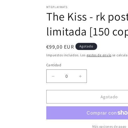
1
en
MTGPLAYMATS
una
The Kiss - rk po
ventana
modal
limitada [150 co
Precio
€99,00 EUR
Agotado
habitual
Impuestos incluidos. Los
gastos de envío
se calcula
Cantidad
Reducir
Aumentar
cantidad
cantidad
para
para
The
The
Agotado
Kiss
Kiss
-
-
rk
rk
post
post
-
-
Más opciones de pago