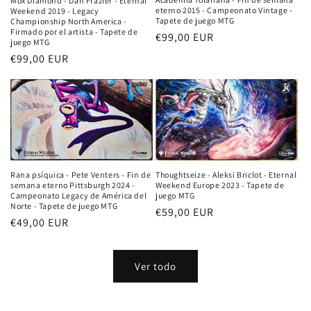
Mox Diamond - Dan Frazier - Eternal
eterno 2015 - Campeonato Vintage -
Weekend 2019 - Legacy
Tapete de juego MTG
Championship North America -
Firmado por el artista - Tapete de
Precio
€99,00 EUR
juego MTG
habitual
Precio
€99,00 EUR
habitual
Thoughtseize - Aleksi Briclot - Eternal
Rana psíquica - Pete Venters - Fin de
Weekend Europe 2023 - Tapete de
semana eterno Pittsburgh 2024 -
juego MTG
Campeonato Legacy de América del
Norte - Tapete de juego MTG
Precio
€59,00 EUR
Precio
€49,00 EUR
habitual
habitual
Ver todo