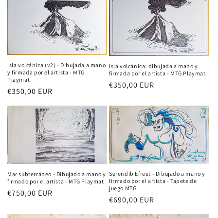
Isla volcánica (v2) - Dibujada a mano
Isla volcánica: dibujada a mano y
y firmada por el artista - MTG
firmada por el artista - MTG Playmat
Playmat
Precio
€350,00 EUR
Precio
€350,00 EUR
habitual
habitual
Serendib Efreet - Dibujado a mano y
Mar subterráneo - Dibujado a mano y
firmado por el artista - Tapete de
firmado por el artista - MTG Playmat
juego MTG
Precio
€750,00 EUR
Precio
€690,00 EUR
habitual
habitual