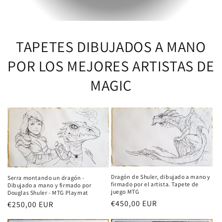
TAPETES DIBUJADOS A MANO
POR LOS MEJORES ARTISTAS DE
MAGIC
Dragón de Shuler, dibujado a mano y
Serra montando un dragón -
firmado por el artista. Tapete de
Dibujado a mano y firmado por
juego MTG
Douglas Shuler - MTG Playmat
Precio
€450,00 EUR
Precio
€250,00 EUR
habitual
habitual