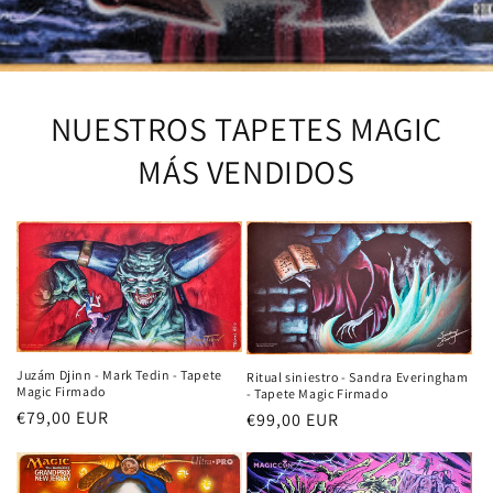
NUESTROS TAPETES MAGIC
MÁS VENDIDOS
Juzám Djinn - Mark Tedin - Tapete
Ritual siniestro - Sandra Everingham
Magic Firmado
- Tapete Magic Firmado
Precio
€79,00 EUR
Precio
€99,00 EUR
habitual
habitual