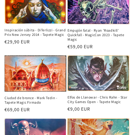
Inspiración súbita - DiTerlizzi - Grand
Empujón fatal - Ryan 'Roadkill'
Prix New Jersey 2014 - Tapete Magic
Quickfall - MagicCon 2023 - Tapete
Magic
Precio
€29,90 EUR
Precio
€59,00 EUR
habitual
habitual
Elfos de Llanowar - Chris Rahn - Star
Ciudad de bronce - Mark Tedin -
City Games Open - Tapete Magic
Tapete Magic Firmado
Precio
€9,00 EUR
Precio
€69,00 EUR
habitual
habitual