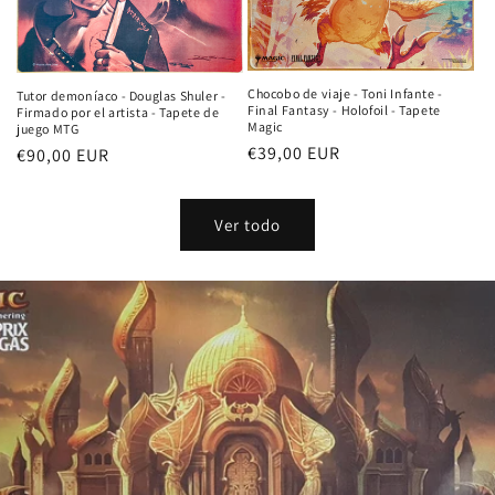
Chocobo de viaje - Toni Infante -
Tutor demoníaco - Douglas Shuler -
Final Fantasy - Holofoil - Tapete
Firmado por el artista - Tapete de
Magic
juego MTG
Precio
€39,00 EUR
Precio
€90,00 EUR
habitual
habitual
Ver todo