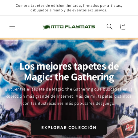
Ir
Compra tapetes de edición limitada, firmados por artistas,
directamente
dibujados a mano y de eventos exclusivos.
al contenido
Carrito
Los mejores tapetes de
Magic: the Gathering
Encuentra el tapete de Magic: the Gathering que buscabas en la
colección más grande de Internet. Más de mil tapetes distintos
con las ilustraciones más populares del juego.
EXPLORAR COLECCIÓN