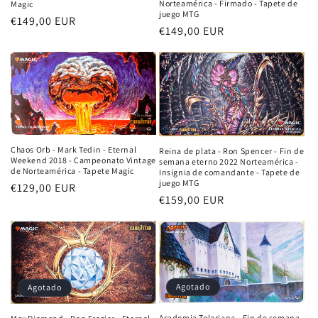
Norteamérica - Firmado - Tapete de
Magic
juego MTG
Precio
€149,00 EUR
Precio
€149,00 EUR
habitual
habitual
Chaos Orb - Mark Tedin - Eternal
Reina de plata - Ron Spencer - Fin de
Weekend 2018 - Campeonato Vintage
semana eterno 2022 Norteamérica -
de Norteamérica - Tapete Magic
Insignia de comandante - Tapete de
juego MTG
Precio
€129,00 EUR
Precio
€159,00 EUR
habitual
habitual
Agotado
Agotado
Academia Tolariana - Fin de semana