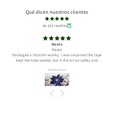
Qué dicen nuestros clientes
de 162 reseñas
Neato
Neato
Packaged a little bit wonky. I was surprised the tape
kept the tube sealed, but it did arrive safely and
unopened. Mat looks great. I'd give DHL a one-star for
Anonymous
delivery but that's not on the seller.