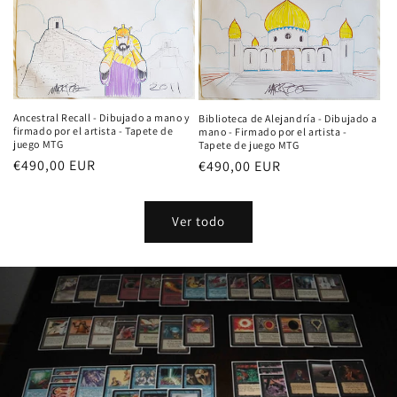
Ancestral Recall - Dibujado a mano y
Biblioteca de Alejandría - Dibujado a
firmado por el artista - Tapete de
mano - Firmado por el artista -
juego MTG
Tapete de juego MTG
Precio
€490,00 EUR
Precio
€490,00 EUR
habitual
habitual
Ver todo