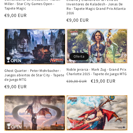
Miller - Star City Games Open -
Inventores de Kaladesh - Jonas De
Tapete Magic
Ro - Tapete Magic Grand Prix Atlanta
2016
Precio
€9,00 EUR
Precio
€9,00 EUR
habitual
habitual
Oferta
Noble jerarca - Mark Zug - Grand Prix
Ghost Quarter - Peter Mohrbacher -
Charlotte 2015 - Tapete de juego MTG
Juegos abiertos de Star City - Tapete
de juego MTG
Precio
Precio
€19,00 EUR
€39,00 EUR
Precio
€9,00 EUR
habitual
de
habitual
oferta