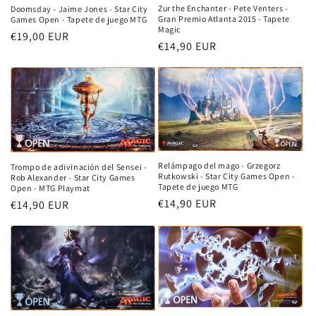
Zur the Enchanter - Pete Venters -
Doomsday - Jaime Jones - Star City
Gran Premio Atlanta 2015 - Tapete
Games Open - Tapete de juego MTG
Magic
Precio
€19,00 EUR
Precio
€14,90 EUR
habitual
habitual
Relámpago del mago - Grzegorz
Trompo de adivinación del Sensei -
Rutkowski - Star City Games Open -
Rob Alexander - Star City Games
Tapete de juego MTG
Open - MTG Playmat
Precio
€14,90 EUR
Precio
€14,90 EUR
habitual
habitual