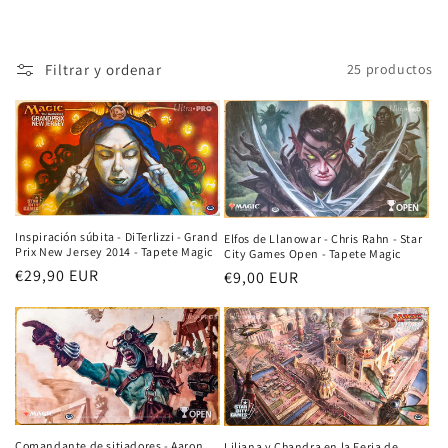
n
:
Filtrar y ordenar
25 productos
Inspiración súbita - DiTerlizzi - Grand
Elfos de Llanowar - Chris Rahn - Star
Prix New Jersey 2014 - Tapete Magic
City Games Open - Tapete Magic
Precio
€29,90 EUR
Precio
€9,00 EUR
habitual
habitual
Comandante de sitiadores - Aaron
Liliana y Chandra en la Feria de