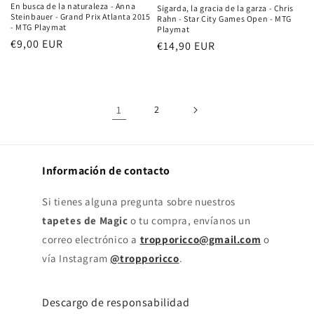
En busca de la naturaleza - Anna
Sigarda, la gracia de la garza - Chris
Steinbauer - Grand Prix Atlanta 2015
Rahn - Star City Games Open - MTG
- MTG Playmat
Playmat
Precio
€9,00 EUR
Precio
€14,90 EUR
habitual
habitual
1
2
Información de contacto
Si tienes alguna pregunta sobre nuestros
tapetes de Magic
o tu compra, envíanos un
correo electrónico a
tropporicco@gmail.com
o
vía Instagram
@tropporicco
.
Descargo de responsabilidad