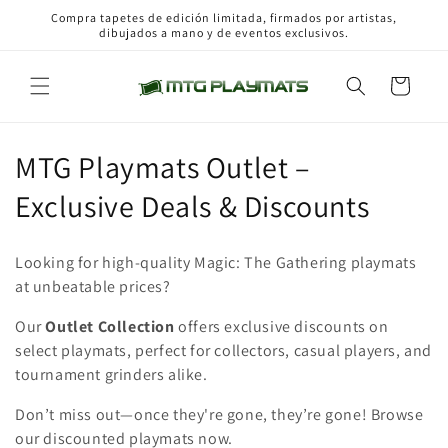
Ir
Compra tapetes de edición limitada, firmados por artistas,
directamente
dibujados a mano y de eventos exclusivos.
al contenido
Carrito
C
MTG Playmats Outlet –
o
Exclusive Deals & Discounts
l
Looking for high-quality Magic: The Gathering playmats
e
at unbeatable prices?
c
Our
Outlet Collection
offers exclusive discounts on
select playmats, perfect for collectors, casual players, and
c
tournament grinders alike.
i
Don’t miss out—once they're gone, they’re gone! Browse
ó
our discounted playmats now.