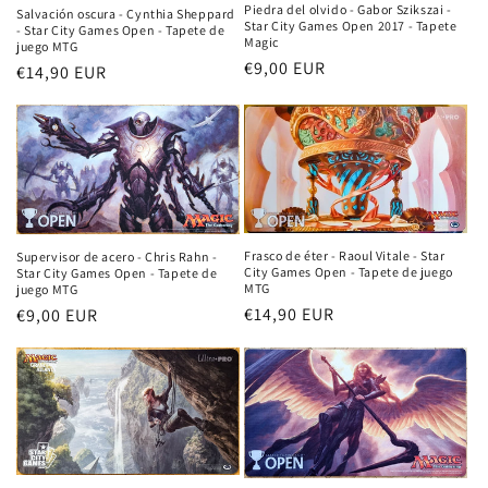
Piedra del olvido - Gabor Szikszai -
Salvación oscura - Cynthia Sheppard
Star City Games Open 2017 - Tapete
- Star City Games Open - Tapete de
Magic
juego MTG
Precio
€9,00 EUR
Precio
€14,90 EUR
habitual
habitual
Frasco de éter - Raoul Vitale - Star
Supervisor de acero - Chris Rahn -
City Games Open - Tapete de juego
Star City Games Open - Tapete de
MTG
juego MTG
Precio
€14,90 EUR
Precio
€9,00 EUR
habitual
habitual