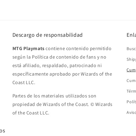
Descargo de responsabilidad
Enl
MTG Playmats
contiene contenido permitido
Busc
según la Política de contenido de fans y no
Ship
está afiliado, respaldado, patrocinado ni
Cump
específicamente aprobado por Wizards of the
Cump
Coast LLC.
Térm
Partes de los materiales utilizados son
Polí
propiedad de Wizards of the Coast. © Wizards
of the Coast LLC.
Avis
os