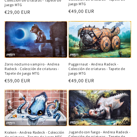
Colección de criaturas - Tapete de
juego MTG
juego MTG
Precio
€49,00 EUR
Precio
€29,00 EUR
habitual
habitual
Zorro nocturno vampiro - Andrea
Puggernaut - Andrea Radeck -
Radeck - Colección de criaturas -
Colección de criaturas - Tapete de
Tapete de juego MTG
juego MTG
Precio
€59,00 EUR
Precio
€49,00 EUR
habitual
habitual
Jugando con fuego - Andrea Radeck -
Kraken - Andrea Radeck - Colección
Colección de criaturas - Tapete de
de criaturas - Tapete de juego MTG