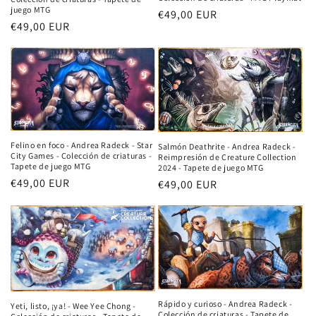
juego MTG
Precio
€49,00 EUR
Precio
€49,00 EUR
habitual
habitual
Felino en foco - Andrea Radeck - Star
Salmón Deathrite - Andrea Radeck -
City Games - Colección de criaturas -
Reimpresión de Creature Collection
Tapete de juego MTG
2024 - Tapete de juego MTG
Precio
€49,00 EUR
Precio
€49,00 EUR
habitual
habitual
Rápido y curioso - Andrea Radeck -
Yeti, listo, ¡ya! - Wee Yee Chong -
Colección de criaturas - Tapete de