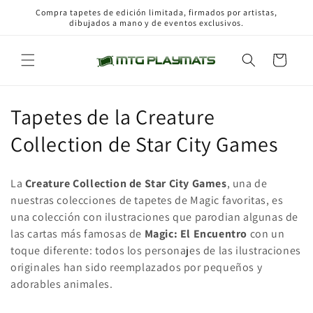
Ir
Compra tapetes de edición limitada, firmados por artistas,
directamente
dibujados a mano y de eventos exclusivos.
al contenido
Carrito
C
Tapetes de la Creature
o
Collection de Star City Games
l
La
Creature Collection de Star City Games
, una de
e
nuestras colecciones de tapetes de Magic favoritas, es
una colección con ilustraciones que parodian algunas de
c
las cartas más famosas de
Magic: El Encuentro
con un
c
toque diferente: todos los personajes de las ilustraciones
originales han sido reemplazados por pequeños y
i
adorables
animales.
ó