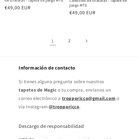
de criaturas - Tapete de juego MTG
Colección de criaturas - Tapete de
juego MTG
Precio
€49,00 EUR
Precio
€49,00 EUR
habitual
habitual
1
2
Información de contacto
Si tienes alguna pregunta sobre nuestros
tapetes de Magic
o tu compra, envíanos un
correo electrónico a
tropporicco@gmail.com
o
vía Instagram
@tropporicco
.
Descargo de responsabilidad