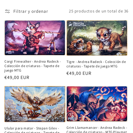
n
Filtrar y ordenar
25 productos de un total de 36
:
Corgi Firewalker - Andrea Radeck -
Tigre - Andrea Radeck - Colección de
Colección de criaturas - Tapete de
criaturas - Tapete de juego MTG
juego MTG
Precio
€49,00 EUR
Precio
€49,00 EUR
habitual
habitual
Grim Llamamancer - Andrea Radeck -
Ulular para matar - Stepan Gilev -
Colección de criaturas - MTG Playmat
Colección de criaturas - Tapete de