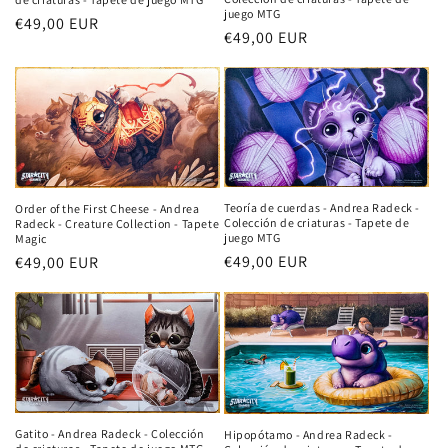
juego MTG
Precio
€49,00 EUR
Precio
€49,00 EUR
habitual
habitual
Teoría de cuerdas - Andrea Radeck -
Order of the First Cheese - Andrea
Colección de criaturas - Tapete de
Radeck - Creature Collection - Tapete
juego MTG
Magic
Precio
€49,00 EUR
Precio
€49,00 EUR
habitual
habitual
Gatito - Andrea Radeck - Colección
Hipopótamo - Andrea Radeck -