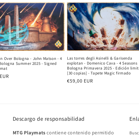
Las torres degli Asinelli & Garisenda
in Over Bologna - John Matson - 4
explotan - Domenico Cava - 4 Seasons
Bologna Summer 2025 - Signed
Bologna Primavera 2025 - Edición limi
ymat
[30 copias] - Tapete Magic firmado
 EUR
Precio
€59,00 EUR
al
habitual
Descargo de responsabilidad
Enl
MTG Playmats
contiene contenido permitido
Busc