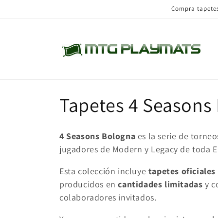
Ir
Compra tapetes 
directamente
al contenido
C
Tapetes 4 Seasons
o
4 Seasons Bologna
es la serie de torne
l
jugadores de Modern y Legacy de toda E
Esta colección incluye
tapetes oficiales
e
producidos en
cantidades limitadas
y co
colaboradores invitados.
c