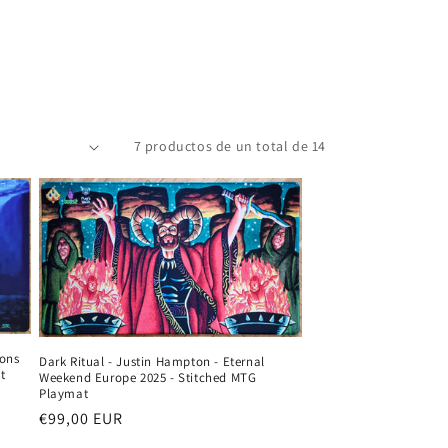
7 productos de un total de 14
sons
Dark Ritual - Justin Hampton - Eternal
t
Weekend Europe 2025 - Stitched MTG
Playmat
Precio
€99,00 EUR
habitual