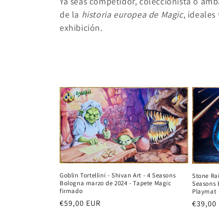
Ya seas competidor, coleccionista o amb
c
de la
historia europea de Magic
, ideale
exhibición.
i
ó
n
:
Goblin Tortellini - Shivan Art - 4 Seasons
Stone Ra
Bologna marzo de 2024 - Tapete Magic
Seasons 
firmado
Playmat
Precio
€59,00 EUR
Precio
€39,00
habitual
habitu