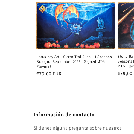
Stone Ra
Lotus Key Art - Sierra Troi Rush - 4 Seasons
Seasons 
Bologna September 2025 - Signed MTG
MTG Pla
Playmat
Precio
€79,00
Precio
€79,00 EUR
habitu
habitual
Información de contacto
Si tienes alguna pregunta sobre nuestros