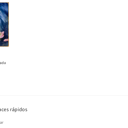
tada
aces rápidos
ar