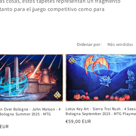
as cosas, estos tapetes representan un fragmento
s tanto para el juego competitivo como para
Ordenar por:
Lotus Key Art - Sierra Troi Rush - 4 Sea
in Over Bologna - John Matson - 4
Bologna September 2025 - MTG Playma
Bologna Summer 2025 - MTG
Precio
€59,00 EUR
 EUR
habitual
al