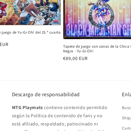
 juego de Yu-Gi-Oh! del 25.º cuarto
 EUR
Tapete de juego con zonas de la Chica
al
Negra - Yu-Gi-Oh!
Precio
€89,00 EUR
habitual
Descargo de responsabilidad
Enl
MTG Playmats
contiene contenido permitido
Busc
según la Política de contenido de fans y no
Ship
está afiliado, respaldado, patrocinado ni
Cump