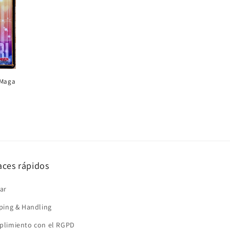
 Maga
aces rápidos
ar
ping & Handling
limiento con el RGPD