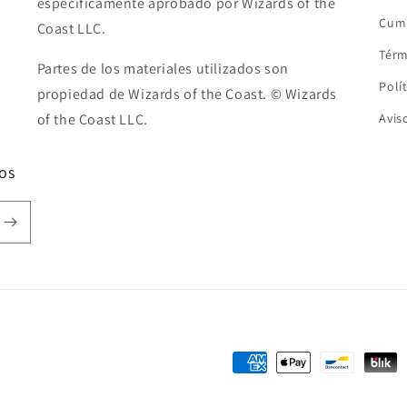
específicamente aprobado por Wizards of the
Cump
Coast LLC.
Térm
Partes de los materiales utilizados son
Polí
propiedad de Wizards of the Coast. © Wizards
of the Coast LLC.
Avis
os
Formas
de