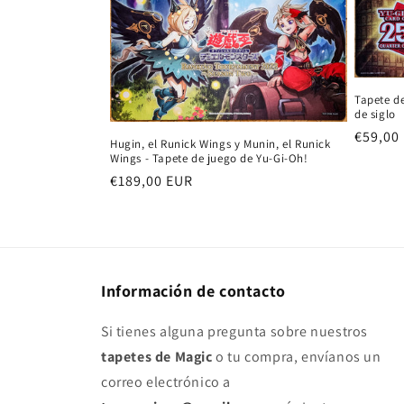
c
i
Tapete de
ó
de siglo
Precio
€59,00
Hugin, el Runick Wings y Munin, el Runick
n
habitu
Wings - Tapete de juego de Yu-Gi-Oh!
Precio
€189,00 EUR
:
habitual
Información de contacto
Si tienes alguna pregunta sobre nuestros
tapetes de Magic
o tu compra, envíanos un
correo electrónico a