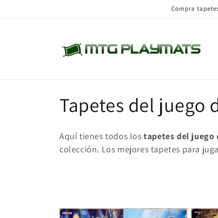
Ir
Compra tapetes 
directamente
al contenido
C
Tapetes del juego 
o
Aquí tienes todos los
tapetes del juego 
l
colección. Los mejores tapetes para juga
e
c