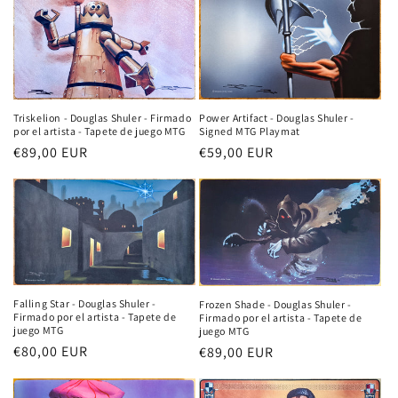
Power Artifact - Douglas Shuler -
Triskelion - Douglas Shuler - Firmado
Signed MTG Playmat
por el artista - Tapete de juego MTG
Precio
€59,00 EUR
Precio
€89,00 EUR
habitual
habitual
Falling Star - Douglas Shuler -
Frozen Shade - Douglas Shuler -
Firmado por el artista - Tapete de
Firmado por el artista - Tapete de
juego MTG
juego MTG
Precio
€80,00 EUR
Precio
€89,00 EUR
habitual
habitual