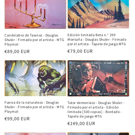
Edición limitada Beta n.° 299
Candelabro de Tawnos - Douglas
Montaña - Douglas Shuler - Firmado
Shuler - Firmado por el artista - MTG
por el artista - Tapete de juego MTG
Playmat
Precio
€79,00 EUR
Precio
€89,00 EUR
habitual
habitual
Fuerza de la naturaleza - Douglas
Tutor demoníaco - Douglas Shuler -
Shuler - Firmado por el artista - MTG
Firmado por el artista - Edición
Playmat
limitada [500 copias] - Bordado -
Tapete de juego MTG
Precio
€99,00 EUR
Precio
€149,00 EUR
habitual
habitual