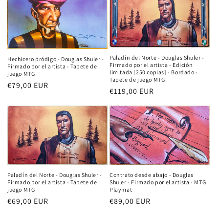
Paladín del Norte - Douglas Shuler -
Hechicero pródigo - Douglas Shuler -
Firmado por el artista - Edición
Firmado por el artista - Tapete de
limitada [250 copias] - Bordado -
juego MTG
Tapete de juego MTG
Precio
€79,00 EUR
Precio
€119,00 EUR
habitual
habitual
Paladín del Norte - Douglas Shuler -
Contrato desde abajo - Douglas
Firmado por el artista - Tapete de
Shuler - Firmado por el artista - MTG
juego MTG
Playmat
Precio
€69,00 EUR
Precio
€89,00 EUR
habitual
habitual