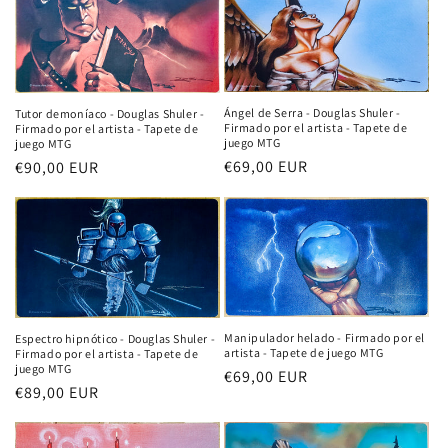
n
:
Ángel de Serra - Douglas Shuler -
Tutor demoníaco - Douglas Shuler -
Firmado por el artista - Tapete de
Firmado por el artista - Tapete de
juego MTG
juego MTG
Precio
€69,00 EUR
Precio
€90,00 EUR
habitual
habitual
Manipulador helado - Firmado por el
Espectro hipnótico - Douglas Shuler -
artista - Tapete de juego MTG
Firmado por el artista - Tapete de
juego MTG
Precio
€69,00 EUR
Precio
€89,00 EUR
habitual
habitual