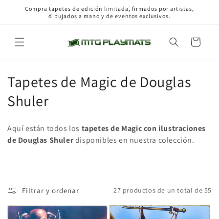
Ir
Compra tapetes de edición limitada, firmados por artistas,
directamente
dibujados a mano y de eventos exclusivos.
al contenido
Carrito
C
Tapetes de Magic de Douglas
o
Shuler
l
Aquí están todos los
tapetes de Magic con ilustraciones
e
de Douglas Shuler
disponibles en
nuestra colección.
c
c
i
Filtrar y ordenar
27 productos de un total de 55
ó