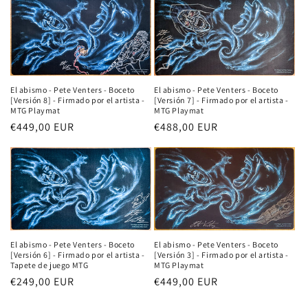
El abismo - Pete Venters - Boceto
El abismo - Pete Venters - Boceto
[Versión 7] - Firmado por el artista -
[Versión 8] - Firmado por el artista -
MTG Playmat
MTG Playmat
Precio
€488,00 EUR
Precio
€449,00 EUR
habitual
habitual
El abismo - Pete Venters - Boceto
El abismo - Pete Venters - Boceto
[Versión 6] - Firmado por el artista -
[Versión 3] - Firmado por el artista -
Tapete de juego MTG
MTG Playmat
Precio
€249,00 EUR
Precio
€449,00 EUR
habitual
habitual