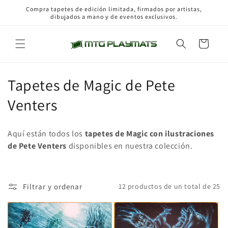
Ir
Compra tapetes de edición limitada, firmados por artistas,
directamente
dibujados a mano y de eventos exclusivos.
al contenido
Carrito
C
Tapetes de Magic de Pete
o
Venters
l
Aquí están todos los
tapetes de Magic con ilustraciones
e
de Pete Venters
disponibles en
nuestra colección.
c
c
Filtrar y ordenar
12 productos de un total de 25
i
ó