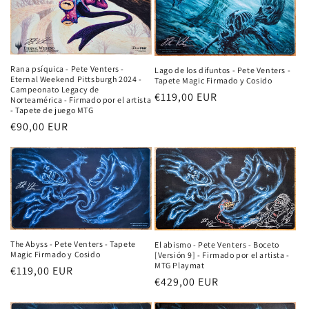
Rana psíquica - Pete Venters -
Lago de los difuntos - Pete Venters -
Eternal Weekend Pittsburgh 2024 -
Tapete Magic Firmado y Cosido
Campeonato Legacy de
Precio
€119,00 EUR
Norteamérica - Firmado por el artista
- Tapete de juego MTG
habitual
Precio
€90,00 EUR
habitual
The Abyss - Pete Venters - Tapete
El abismo - Pete Venters - Boceto
Magic Firmado y Cosido
[Versión 9] - Firmado por el artista -
MTG Playmat
Precio
€119,00 EUR
Precio
€429,00 EUR
habitual
habitual