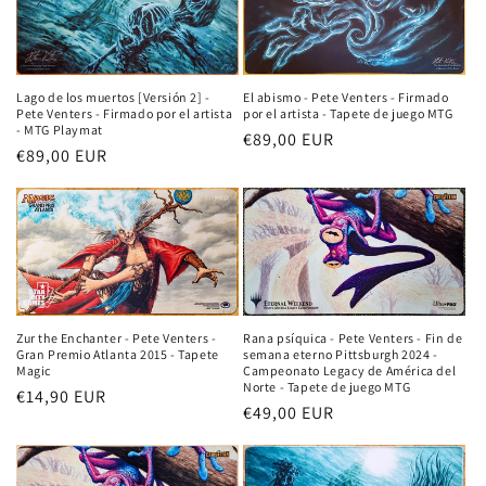
n
:
Lago de los muertos [Versión 2] -
El abismo - Pete Venters - Firmado
Pete Venters - Firmado por el artista
por el artista - Tapete de juego MTG
- MTG Playmat
Precio
€89,00 EUR
Precio
€89,00 EUR
habitual
habitual
Zur the Enchanter - Pete Venters -
Rana psíquica - Pete Venters - Fin de
Gran Premio Atlanta 2015 - Tapete
semana eterno Pittsburgh 2024 -
Magic
Campeonato Legacy de América del
Norte - Tapete de juego MTG
Precio
€14,90 EUR
Precio
€49,00 EUR
habitual
habitual