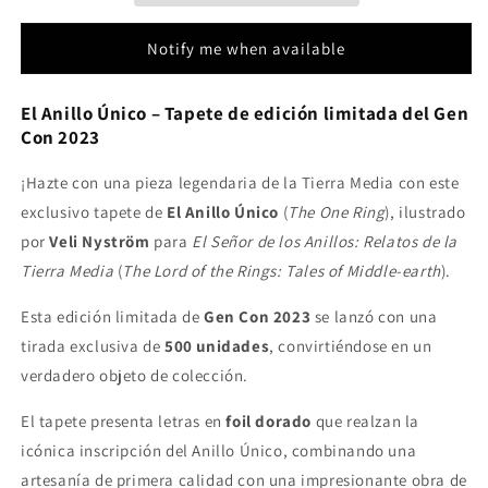
-
-
El
El
Notify me when available
Señor
Señor
de
de
los
los
El Anillo Único – Tapete de edición limitada del Gen
Anillos
Anillos
Con 2023
-
-
Relatos
Relatos
¡Hazte con una pieza legendaria de la Tierra Media con este
de
de
exclusivo tapete de
El Anillo Único
(
The One Ring
), ilustrado
la
la
por
Veli Nyström
para
El Señor de los Anillos: Relatos de la
Tierra
Tierra
Tierra Media
Media
(
The Lord of the Rings: Tales of Middle-earth
Media
).
-
-
Esta edición limitada de
Bordado
Bordado
Gen Con 2023
se lanzó con una
-
-
tirada exclusiva de
500 unidades
, convirtiéndose en un
Tapete
Tapete
verdadero objeto de colección.
Magic
Magic
El tapete presenta letras en
foil dorado
que realzan la
icónica inscripción del Anillo Único, combinando una
artesanía de primera calidad con una impresionante obra de