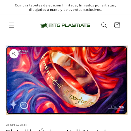
Ir
Compra tapetes de edición limitada, firmados por artistas,
directamente
dibujados a mano y de eventos exclusivos.
al contenido
Carrito
Ir
directamente
a la
información
del producto
Abrir
elemento
multimedia
MTGPLAYMATS
1