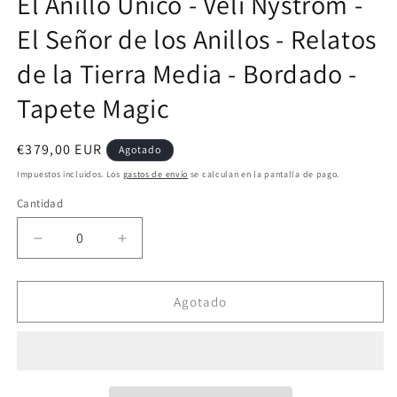
El Anillo Único - Veli Nyström -
en
una
El Señor de los Anillos - Relatos
ventana
modal
de la Tierra Media - Bordado -
Tapete Magic
Precio
€379,00 EUR
Agotado
habitual
Impuestos incluidos. Los
gastos de envío
se calculan en la pantalla de pago.
Cantidad
Reducir
Aumentar
cantidad
cantidad
para
para
El
El
Agotado
Anillo
Anillo
Único
Único
-
-
Veli
Veli
Nyström
Nyström