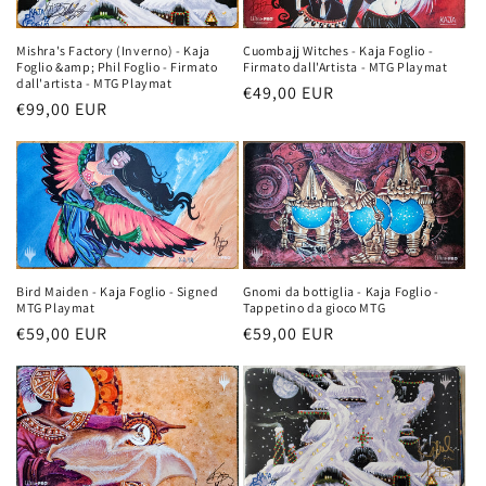
n
Mishra's Factory (Inverno) - Kaja
Cuombajj Witches - Kaja Foglio -
e
Foglio &amp; Phil Foglio - Firmato
Firmato dall'Artista - MTG Playmat
dall'artista - MTG Playmat
Prezzo
€49,00 EUR
:
Prezzo
€99,00 EUR
di
di
listino
listino
Bird Maiden - Kaja Foglio - Signed
Gnomi da bottiglia - Kaja Foglio -
MTG Playmat
Tappetino da gioco MTG
Prezzo
€59,00 EUR
Prezzo
€59,00 EUR
di
di
listino
listino