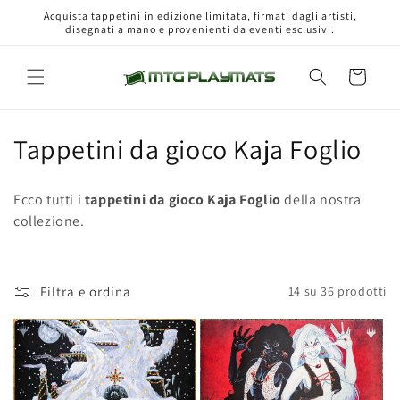
Vai
Acquista tappetini in edizione limitata, firmati dagli artisti,
direttamente
disegnati a mano e provenienti da eventi esclusivi.
ai contenuti
Carrello
C
Tappetini da gioco Kaja Foglio
o
Ecco tutti i
tappetini da gioco Kaja Foglio
della nostra
l
collezione.
l
e
Filtra e ordina
14 su 36 prodotti
z
i
o