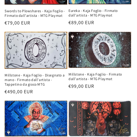
Eureka - Kaja Foglio - Firmato
Swords to Plowshares - Kaja Foglio -
dall'artista - MTG Playmat
Firmato dall'artista - MTG Playmat
Prezzo
€89,00 EUR
Prezzo
€79,00 EUR
di
di
listino
listino
Millstone - Kaja Foglio - Firmato
Millstone - Kaja Foglio - Disegnato a
dall'artista - MTG Playmat
mano - Firmato dall'artista -
Tappetino da gioco MTG
Prezzo
€99,00 EUR
Prezzo
€490,00 EUR
di
di
listino
listino