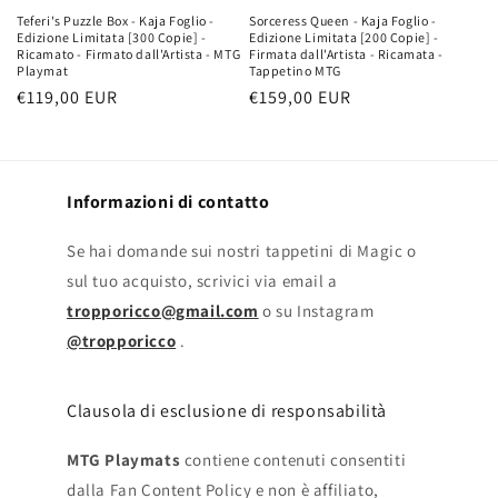
Sorceress Queen - Kaja Foglio -
Teferi's Puzzle Box - Kaja Foglio -
Edizione Limitata [200 Copie] -
Edizione Limitata [300 Copie] -
Firmata dall'Artista - Ricamata -
Ricamato - Firmato dall'Artista - MTG
Tappetino MTG
Playmat
Prezzo
€159,00 EUR
Prezzo
€119,00 EUR
di
di
listino
listino
Informazioni di contatto
Se hai domande sui nostri tappetini di Magic o
sul tuo acquisto, scrivici via email a
tropporicco@gmail.com
o su Instagram
@tropporicco
.
Clausola di esclusione di responsabilità
MTG Playmats
contiene contenuti consentiti
dalla Fan Content Policy e non è affiliato,