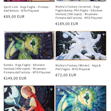
Mishra's Factory (Inverno) - Kaja
Spirit Link - Kaja Foglio - Firmato
Foglio &amp; Phil Foglio - Edizione
dall'Artista - MTG Playmat
limitata [300 copie] - Ricamato -
Prezzo
€89,00 EUR
Firmato dall'artista - MTG Playmat
di
Prezzo
€189,00 EUR
listino
di
listino
Eureka - Kaja Foglio - Edizione
Mishra's Factory [Winter] - Kaja &
limitata [400 copie] - Ricamato -
Phil Foglio - MTG Playmat
Firmato dall'artista - MTG Playmat
Prezzo
€72,00 EUR
Prezzo
€149,00 EUR
di
di
listino
listino