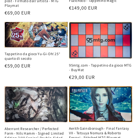
Fuzichoco - Tappetino Magic
post - Firmato dall'artista - MTG
Playmat
n
Prezzo
€149,00 EUR
Prezzo
€69,00 EUR
di
e
di
listino
listino
:
Tappetino da gioco Yu-Gi-Oh! 25°
quarto di secolo
Prezzo
€59,00 EUR
95mtg.com - Tappetino da gioco MTG
- BuyMat
di
Prezzo
€29,00 EUR
listino
di
listino
Aerith Gainsborough - Final Fantasy
Aberrant Researcher / Perfected
VII - Tetsuya Nomura & Roberto
Form - Nils Hamm - Signed Limited
Ferrari - Stitched MTG Playmat
Edition [100 Copies] Double-Sided