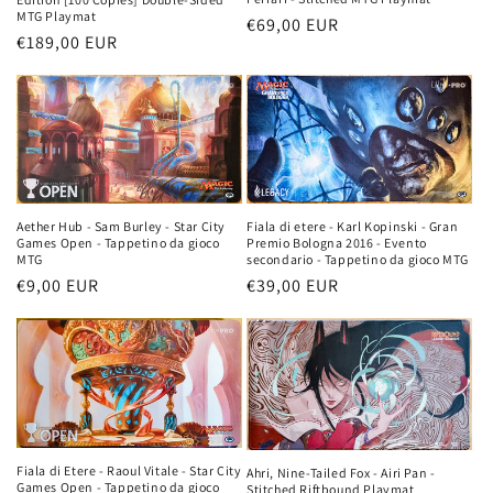
MTG Playmat
Prezzo
€69,00 EUR
Prezzo
€189,00 EUR
di
di
listino
listino
Aether Hub - Sam Burley - Star City
Fiala di etere - Karl Kopinski - Gran
Games Open - Tappetino da gioco
Premio Bologna 2016 - Evento
MTG
secondario - Tappetino da gioco MTG
Prezzo
€9,00 EUR
Prezzo
€39,00 EUR
di
di
listino
listino
Fiala di Etere - Raoul Vitale - Star City
Ahri, Nine-Tailed Fox - Airi Pan -
Games Open - Tappetino da gioco
Stitched Riftbound Playmat