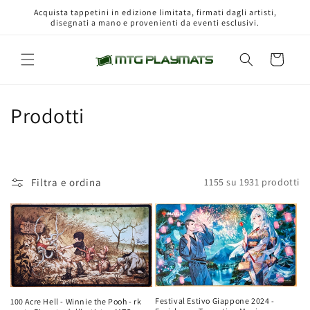
Vai
Acquista tappetini in edizione limitata, firmati dagli artisti,
direttamente
disegnati a mano e provenienti da eventi esclusivi.
ai contenuti
Carrello
C
Prodotti
o
l
Filtra e ordina
1155 su 1931 prodotti
l
e
z
i
o
Festival Estivo Giappone 2024 -
100 Acre Hell - Winnie the Pooh - rk