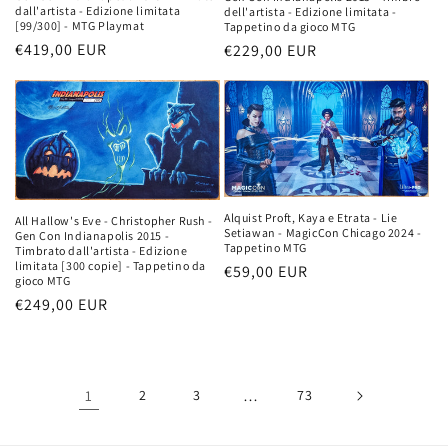
dall'artista - Edizione limitata
dell'artista - Edizione limitata -
[99/300] - MTG Playmat
Tappetino da gioco MTG
Prezzo
€419,00 EUR
Prezzo
€229,00 EUR
di
di
listino
listino
Alquist Proft, Kaya e Etrata - Lie
All Hallow's Eve - Christopher Rush -
Setiawan - MagicCon Chicago 2024 -
Gen Con Indianapolis 2015 -
Tappetino MTG
Timbrato dall'artista - Edizione
limitata [300 copie] - Tappetino da
Prezzo
€59,00 EUR
gioco MTG
di
Prezzo
€249,00 EUR
listino
di
listino
1
2
3
…
73