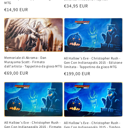
MTG
Prezzo
€34,95 EUR
Prezzo
€14,90 EUR
di
di
listino
listino
Memoriale di Akroma - Dan
All Hallow's Eve - Christopher Rush -
Murayama Scott - Firmato
Gen Con Indianapolis 2015 - Edizione
dall'artista - Tappetino da gioco MTG
limitata - Tappetino da gioco MTG
Prezzo
€69,00 EUR
Prezzo
€199,00 EUR
di
di
listino
listino
All Hallow's Eve - Christopher Rush -
All Hallow's Eve - Christopher Rush -
Gen Con Indianapolis 2015 - Firmato
Gen Con Indianapolis 2015 - Timbro